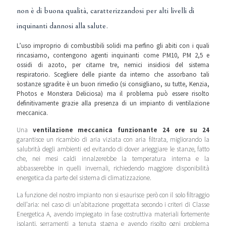
non è di buona qualità, caratterizzandosi per alti livelli di
inquinanti dannosi alla salute.
L’uso improprio di combustibili solidi ma perfino gli abiti con i quali
rincasiamo, contengono agenti inquinanti come PM10, PM 2,5 e
ossidi di azoto, per citarne tre, nemici insidiosi del sistema
respiratorio. Scegliere delle piante da interno che assorbano tali
sostanze sgradite è un buon rimedio (si consigliano, su tutte, Kenzia,
Photos e Monstera Deliciosa) ma il problema può essere risolto
definitivamente grazie alla presenza di un impianto di ventilazione
meccanica.
Una
ventilazione meccanica funzionante 24 ore su 24
garantisce un ricambio di aria viziata con aria filtrata, migliorando la
salubrità degli ambienti ed evitando di dover arieggiare le stanze, fatto
che, nei mesi caldi innalzerebbe la temperatura interna e la
abbasserebbe in quelli invernali, richiedendo maggiore disponibilità
energetica da parte del sistema di climatizzazione.
La funzione del nostro impianto non si esaurisce però con il solo filtraggio
dell’aria: nel caso di un’abitazione progettata secondo i criteri di Classe
Energetica A, avendo impiegato in fase costruttiva materiali fortemente
isolanti, serramenti a tenuta stagna e avendo risolto ogni problema