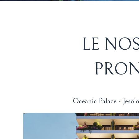
LE NOS
PRON
Oceanic Palace - Jesol