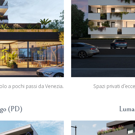
Spazi privati d’ec
olo a pochi passi da Venezia.
ego (PD)
Luma 