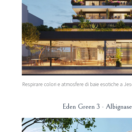
Respirare colori e atmosfere di baie esotiche a Jes
Eden Green 3 - Albignas