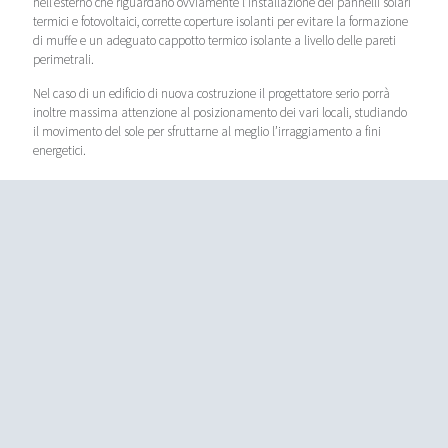
nell’esterno che riguardano ovviamente l’installazione dei pannelli solari
termici e fotovoltaici, corrette coperture isolanti per evitare la formazione
di muffe e un adeguato cappotto termico isolante a livello delle pareti
perimetrali.
Nel caso di un edificio di nuova costruzione il progettatore serio porrà
inoltre massima attenzione al posizionamento dei vari locali, studiando
il movimento del sole per sfruttarne al meglio l’irraggiamento a fini
energetici.