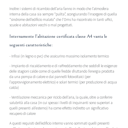
Inoltre i sistemi di ricambio dell’aria fanno in modo che l’atmosfera
interna della casa sia sempre “pulita”, scongiurando l’insorgere di quella
“sindrome dell’edificio malato” che l’Oms ha riscontrato in tanti uffici,
scuole e abitazioni vecchi o mal progettati.
Internamente l’abitazione certificata classe A4 vanta le
seguenti caratteristiche:
- Infissi (in legno o pvc) che assicurino massimo isolamento termico
- Impianto di riscaldamento e di raffreddamento che soddisfi le esigenze
delle stagioni calde come di quelle fredde sfruttando l’energia prodotta
da una pompa di calore e dai pannelli fotovoltaici (per
l’approvvigionamento elettrico) e solari termici (per produzione di acqua
calda)
- Ventilazione meccanica per riciclo dell’aria, la quale, oltre a conferire
salubrità alla casa (in cui spesso i livelli di inquinanti sono superiori a
quelli presenti all’esterno) ha come effetto indiretto un significativo
recupero di calore
A questi requisiti dell’edificio interno vanno sommati quelli presenti