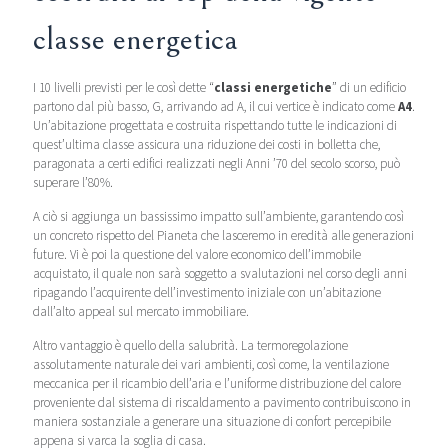
classe energetica
I 10 livelli previsti per le così dette “
classi energetiche
” di un edificio
partono dal più basso, G, arrivando ad A, il cui vertice è indicato come
A4
.
Un’abitazione progettata e costruita rispettando tutte le indicazioni di
quest’ultima classe assicura una riduzione dei costi in bolletta che,
paragonata a certi edifici realizzati negli Anni ’70 del secolo scorso, può
superare l’80%.
A ciò si aggiunga un bassissimo impatto sull’ambiente, garantendo così
un concreto rispetto del Pianeta che lasceremo in eredità alle generazioni
future. Vi è poi la questione del valore economico dell’immobile
acquistato, il quale non sarà soggetto a svalutazioni nel corso degli anni
ripagando l’acquirente dell’investimento iniziale con un’abitazione
dall’alto appeal sul mercato immobiliare.
Altro vantaggio è quello della salubrità. La termoregolazione
assolutamente naturale dei vari ambienti, così come, la ventilazione
meccanica per il ricambio dell’aria e l’uniforme distribuzione del calore
proveniente dal sistema di riscaldamento a pavimento contribuiscono in
maniera sostanziale a generare una situazione di confort percepibile
appena si varca la soglia di casa.