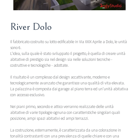
River Dolo
Il fabbricato costruito su lotto edificabile in Via XXIX Aprile a Dolo, le unità
sono 6.
L’idea, sulla quale è stato sviluppato il progetto, è quella di creare unità
abitative di prestigio sia nel design sia nelle soluzioni tecniche -
costruttive e tecnologiche - adottate.
Il risultato è un complesso dal design accattivante, moderno e
tecnologicamente avanzato che garantisce una qualità di vita elevata.
La palazzina è composta dai garage al piano terra ed un’unità abitativa
con accesso esclusivo.
Nei piani primo, secondo e attico verranno realizzate delle unità
abitative di varie tipologie ognuna con caratteristiche singolari quali
posizione, ampi spazi abitativi ed ampi terrazzi.
La costruzione, esternamente, è caratterizzata da una colorazione in
tonalità contrastanti con una prevalenza di quelle chiare e con una