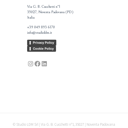
Via G. B. Cucchetti n°1
35027, Noventa Padovana (PD)
Italia
+39 049 893 6170
info@studioldm.it
Privacy Policy
Cookie Policy
Instagram
Facebook
LinkedIn
© Studio LDM Srl | Via G. B. Cucchetti n°1, 35027 | Noventa Padovana