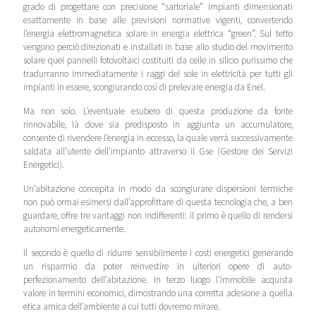
grado di progettare con precisione “sartoriale” impianti dimensionati
esattamente in base alle previsioni normative vigenti, convertendo
l’energia elettromagnetica solare in energia elettrica “green”. Sul tetto
vengono perciò direzionati e installati in base allo studio del movimento
solare quei pannelli fotovoltaici costituiti da celle in silicio purissimo che
tradurranno immediatamente i raggi del sole in elettricità per tutti gli
impianti in essere, scongiurando così di prelevare energia da Enel.
Ma non solo. L’eventuale esubero di questa produzione da fonte
rinnovabile, là dove sia predisposto in aggiunta un accumulatore,
consente di rivendere l’energia in eccesso, la quale verrà successivamente
saldata all’utente dell’impianto attraverso il Gse (Gestore dei Servizi
Energetici).
Un’abitazione concepita in modo da scongiurare dispersioni termiche
non può ormai esimersi dall’approfittare di questa tecnologia che, a ben
guardare, offre tre vantaggi non indifferenti: il primo è quello di rendersi
autonomi energeticamente.
Il secondo è quello di ridurre sensibilmente i costi energetici generando
un risparmio da poter reinvestire in ulteriori opere di auto-
perfezionamento dell’abitazione. In terzo luogo l’immobile acquista
valore in termini economici, dimostrando una corretta adesione a quella
etica amica dell’ambiente a cui tutti dovremo mirare.